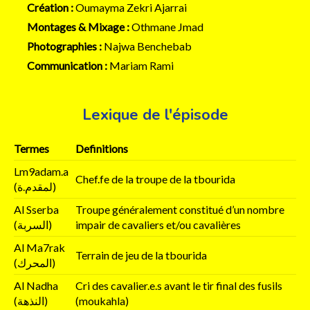
Création :
Oumayma Zekri Ajarrai
Montages & Mixage :
Othmane Jmad
Photographies :
Najwa Benchebab
Communication :
Mariam Rami
Lexique de l'épisode
Termes
Definitions
Lm9adam.a
Chef.fe de la troupe de la tbourida
(لمقدم.ة)
Al Sserba
Troupe généralement constitué d’un nombre
(السربة)
impair de cavaliers et/ou cavalières
Al Ma7rak
Terrain de jeu de la tbourida
(المحرك)
Al Nadha
Cri des cavalier.e.s avant le tir final des fusils
(النذهة)
(moukahla)