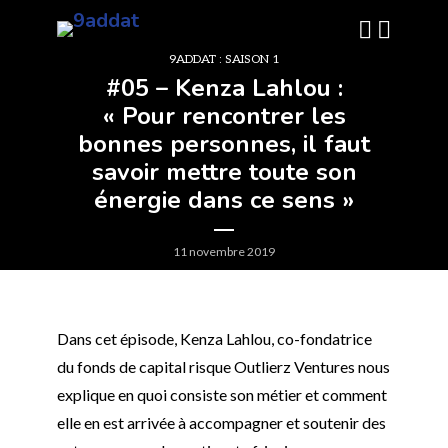
9ADDAT : SAISON 1
#05 – Kenza Lahlou :
« Pour rencontrer les
bonnes personnes, il faut
savoir mettre toute son
énergie dans ce sens »
11 novembre 2019
Dans cet épisode, Kenza Lahlou, co-fondatrice
du fonds de capital risque Outlierz Ventures nous
explique en quoi consiste son métier et comment
elle en est arrivée à accompagner et soutenir des