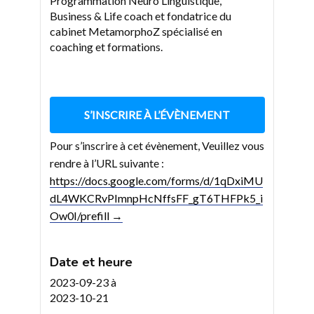
Programmation Neuro Linguistique,
Business & Life coach et fondatrice du
cabinet MetamorphoZ spécialisé en
coaching et formations.
S’INSCRIRE À L’ÉVÈNEMENT
Pour s’inscrire à cet évènement, Veuillez vous
rendre à l’URL suivante :
https://docs.google.com/forms/d/1qDxiMU
dL4WKCRvPImnpHcNffsFF_gT6THFPk5_i
Ow0I/prefill →
Date et heure
2023-09-23
à
2023-10-21